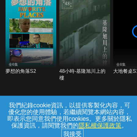
全6集
全8集
夢想的角落S2
48小時-基隆旭川上的
大地餐桌S
樓
我們紀錄cookie資訊，以提供客製化內容，可
{{notifyMsg}}
優化您的使用體驗，若繼續閱覽本網站內容，
常見問題
線上客服
服務條款
隱私權保護
即表示您同意我們使用cookies。更多關於隱私
保護資訊，請閱覽我們的
隱私權保護政策
。
中華電信股份有限公司個人家庭分公司
(統一編號：96979949) © 2026