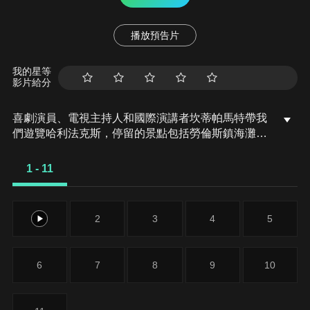
播放預告片
我的星等
影片給分
喜劇演員、電視主持人和國際演講者坎蒂帕馬特帶我
們遊覽哈利法克斯，停留的景點包括勞倫斯鎮海灘、
影音世界、海王星劇院以及坎蒂最愛的吉奧餐廳。
1 - 11
1
2
3
4
5
6
7
8
9
10