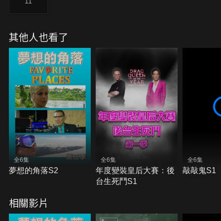
11
其他人也看了
全6集
全6集
全6集
夢想的角落S2
年度變裝皇后大賽：後
敲敲鬼S1
台生死鬥S1
相關影片