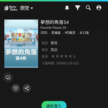
Hami Video
瀏覽
夢想的角落S4
Favorite Places S4
2025 ．
普遍級
．HD畫質 ．全11集
實境
類型
英語
發音
0
星等
下架時間
2026年12月31日
請先登入