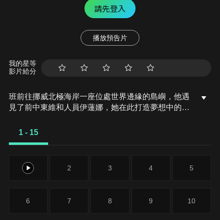
請先登入
播放預告片
我的星等
影片給分
班前往挪威北極海岸一座位處世界邊緣的島嶼，他遇
見了前中東維和人員伊蓮娜，她在此打造夢想中的
家。
1 - 15
1
2
3
4
5
6
7
8
9
10