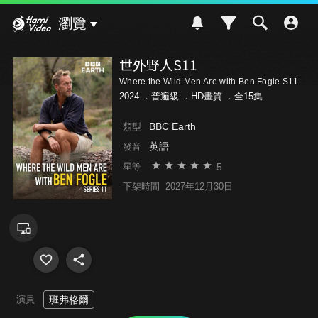
Hami Video
瀏覽
世外野人S11
Where the Wild Men Are with Ben Fogle S11
2024 ．
普遍級
．HD畫質 ．全15集
BBC Earth
類型
英語
發音
5
星等
下架時間
2027年12月30日
演員
班弗格爾