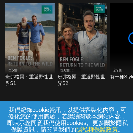
全5集
全6集
全9集
班弗格爾：重返野性世
班弗格爾：重返野性世
有一種Styl
界S1
界S2
我們紀錄cookie資訊，以提供客製化內容，可
{{notifyMsg}}
優化您的使用體驗，若繼續閱覽本網站內容，
常見問題
線上客服
服務條款
隱私權保護
即表示您同意我們使用cookies。更多關於隱私
保護資訊，請閱覽我們的
隱私權保護政策
。
中華電信股份有限公司個人家庭分公司