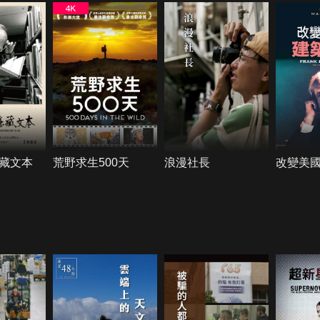
藏文本
荒野求生500天
浪漫社長
改變美