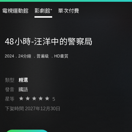
電視運動館
影劇館⁺
單次付費
48小時-汪洋中的警察局
2024．24分鐘 ．
普遍級
．HD畫質
類型
精選
發音
國語
星等
5
下架時間 2027年12月30日