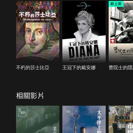
不朽的莎士比亞
王冠下的戴安娜
曹院士的隱
相關影片