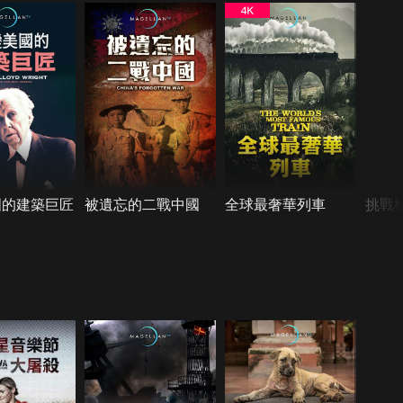
國的建築巨匠
被遺忘的二戰中國
全球最奢華列車
挑戰