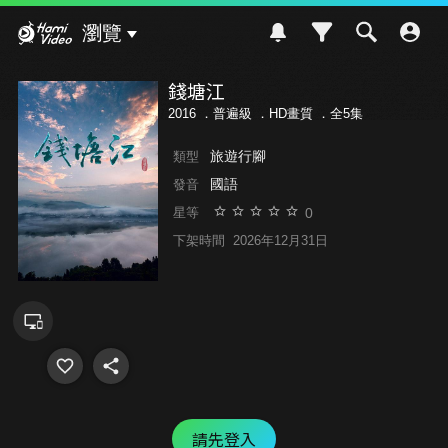
Hami Video
瀏覽
錢塘江
2016 ．
普遍級
．HD畫質 ．全5集
旅遊行腳
類型
國語
發音
0
星等
下架時間
2026年12月31日
請先登入