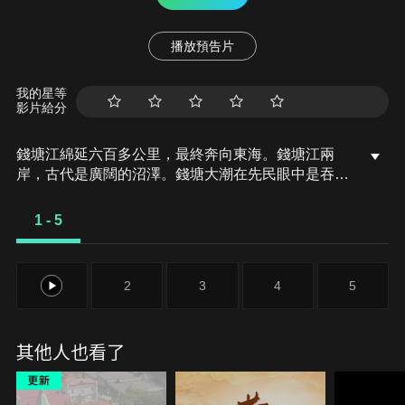
播放預告片
我的星等
影片給分
錢塘江綿延六百多公里，最終奔向東海。錢塘江兩
岸，古代是廣闊的沼澤。錢塘大潮在先民眼中是吞噬
一切的怪獸，暴烈的兇江，如何變成人間天堂？
1 - 5
1
2
3
4
5
其他人也看了