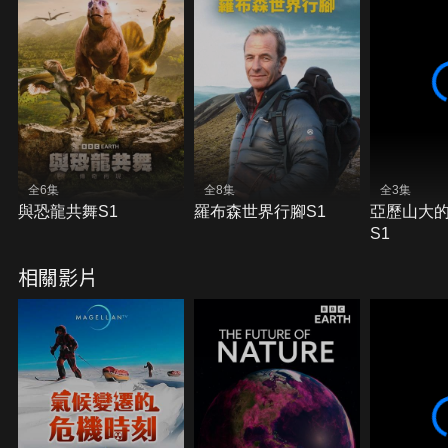
全6集
全8集
全3集
與恐龍共舞S1
羅布森世界行腳S1
亞歷山大
S1
相關影片