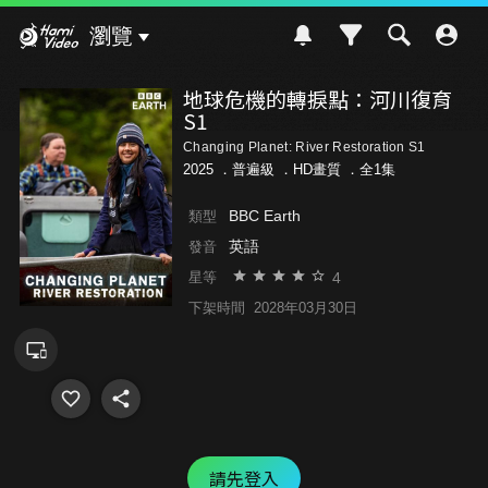
Hami Video
瀏覽
地球危機的轉捩點：河川復育
S1
Changing Planet: River Restoration S1
2025 ．
普遍級
．HD畫質 ．全1集
BBC Earth
類型
英語
發音
4
星等
下架時間
2028年03月30日
請先登入