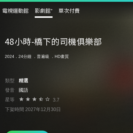
電視運動館
影劇館⁺
單次付費
48小時-橋下的司機俱樂部
2024．24分鐘 ．
普遍級
．HD畫質
類型
精選
發音
國語
星等
3.7
下架時間 2027年12月30日