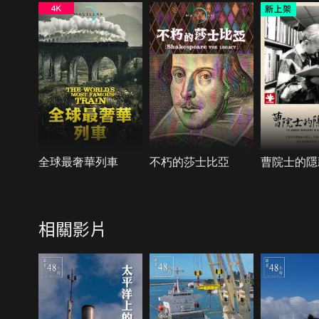
全球最奢華列車
不朽的莎士比亞
曹院士的隱
相關影片