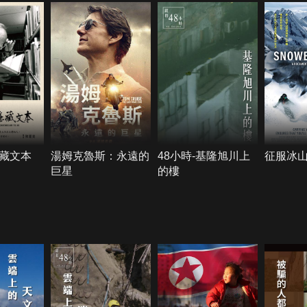
藏文本
湯姆克魯斯：永遠的
48小時-基隆旭川上
征服冰
巨星
的樓