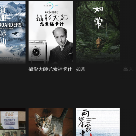
山
攝影大師尤素福卡什
如常
高原