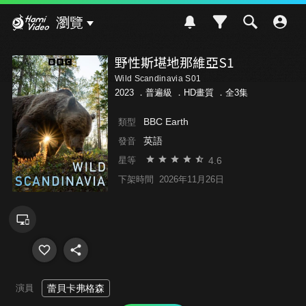
Hami Video
瀏覽
野性斯堪地那維亞S1
Wild Scandinavia S01
2023 ．
普遍級
．HD畫質 ．全3集
BBC Earth
類型
英語
發音
4.6
星等
下架時間
2026年11月26日
演員
蕾貝卡弗格森