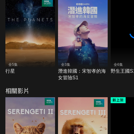
全5集
全3集
全6集
行星
潛進韓國：宋智孝的海
野生王國S
女冒險S1
相關影片