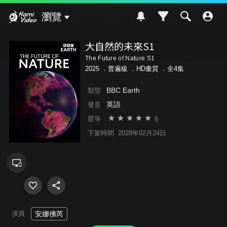
Hami Video
瀏覽
大自然的未來S1
The Future of Nature S1
2025 ．
普遍級
．HD畫質 ．全4集
BBC Earth
類型
英語
發音
5
星等
下架時間
2028年02月24日
演員
安娜佛芮