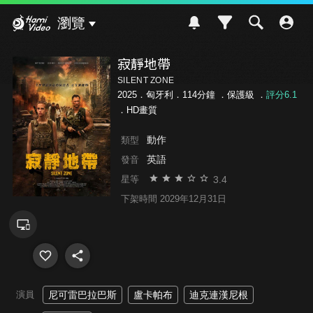
Hami Video
瀏覽
寂靜地帶
SILENT ZONE
2025．匈牙利．114分鐘 ．
保護級
．
評分6.1
．HD畫質
動作
類型
英語
發音
3.4
星等
下架時間 2029年12月31日
演員
尼可雷巴拉巴斯
盧卡帕布
迪克連漢尼根