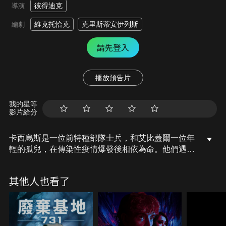
彼得迪克
導演
維克托恰克
克里斯蒂安伊列斯
編劇
請先登入
播放預告片
我的星等
影片給分
卡西烏斯是一位前特種部隊士兵，和艾比蓋爾一位年
輕的孤兒，在傳染性疫情爆發後相依為命。他們遇到
了一位懷孕的婦女，梅根和她的丈夫大衛，他們誓言
要幫助他們躲避這群變種的喪屍，帶領梅根到可以安
其他人也看了
全生產的庇護所。