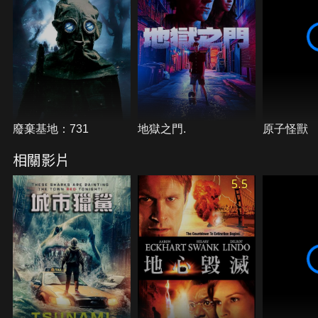
廢棄基地：731
地獄之門.
原子怪獸
相關影片
5.5