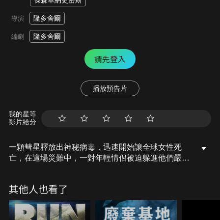
傑森華納史密斯
隆多舍爾
導演
隆多舍爾
編劇
請先登入
播放預告片
我的星等
影片給分
一顆彗星釋放出神秘病毒，迅速開始讓全球女性死
亡，在這場災難中，一對年輕情侶被迫躲進他們嚴格
消毒的公寓中，為了生存而奮力掙扎。他們必須面對
病毒的威脅與日漸崩潰的世界，試圖找到生還的希
其他人也看了
望。