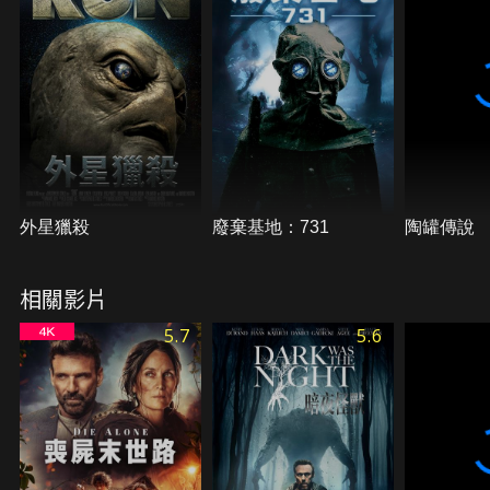
外星獵殺
廢棄基地：731
陶罐傳說
相關影片
5.7
5.6