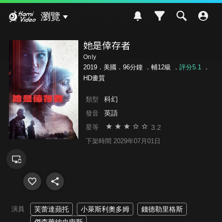
Hami Video
瀏覽
她是倖存者
Only
2019．美國．96分鐘 ．
輔12級
．
評分5.1
．
HD畫質
科幻
類型
英語
發音
3.2
星等
下架時間 2029年07月01日
演員
芙蕾達蘋托
小萊斯利奧多姆
錢德勒里格斯