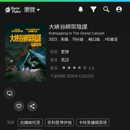
Hami Video
瀏覽
大峽谷綁架陰謀
Kidnapping In The Grand Canyon
2023．美國．79分鐘 ．
輔12級
．HD畫質
驚悚
類型
英語
發音
3.6
星等
下架時間 2026年12月25日
演員
吉娜維托里
菲利普博伊德
卡特里娜羅西塔