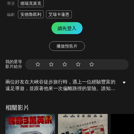
德瑞克派克
導演
安德魯凱利
艾瑞卡蓮恩
編劇
請先登入
播放預告片
我的星等
影片給分
兩位好友在大峽谷徒步旅行時，遇上一位經驗豐富的
遠足導遊，並跟著他來一次偏離路徑的冒險。誰知情
況急轉直下，導遊露出真面目，並將他們俘虜。身陷
峽谷之中的他們很快就發現，人和自然同時成為他們
相關影片
的敵人。
5.3