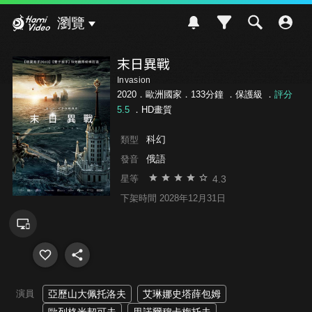
Hami Video
瀏覽
末日異戰
Invasion
2020．歐洲國家．133分鐘 ．
保護級
．
評分
5.5
．HD畫質
科幻
類型
俄語
發音
4.3
星等
下架時間 2028年12月31日
演員
亞歷山大佩托洛夫
艾琳娜史塔薛包姆