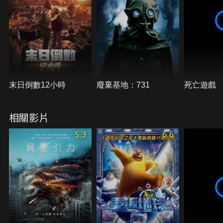
末日倒數12小時
廢棄基地：731
死亡遊戲
相關影片
5.3
6.6