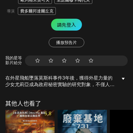
歐列格米契可夫
里諾爾穆卡梅托夫
費多爾邦達爾丘克
導演
請先登入
播放預告片
我的星等
影片給分
在外星飛船墜落莫斯科事件3年後，獲得外星力量的
少女尤莉亞成為政府秘密實驗的研究對象，不僅人類
覬覦她的能力，就連外星異種也亟欲取回她這股足以
毀滅世界的力量，在雙方追殺之下，少女不得不作出
其他人也看了
選擇決定自己該為誰而戰……
5.8