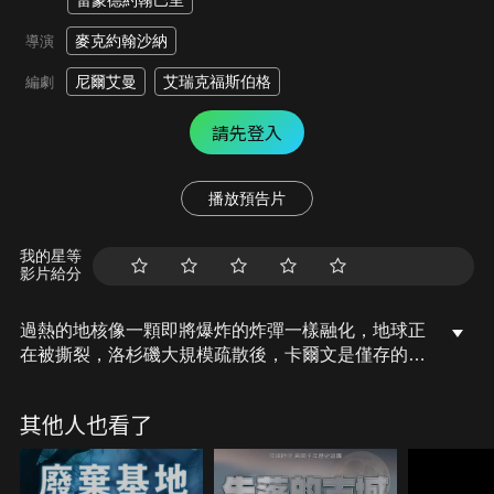
雷蒙德約翰巴里
麥克約翰沙納
導演
尼爾艾曼
艾瑞克福斯伯格
編劇
請先登入
播放預告片
我的星等
影片給分
過熱的地核像一顆即將爆炸的炸彈一樣融化，地球正
在被撕裂，洛杉磯大規模疏散後，卡爾文是僅存的少
數人之一，他拼命尋找他的未婚妻，但他不知道的
是，她已被綁架並被扣為人質。隨著洛杉磯變得越來
其他人也看了
越不穩定，卡爾文必須找到方法來拯救未婚妻，並在
這座城市被徹底摧毀之前去到安全的地方…