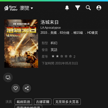
Hami Video
瀏覽
洛城末日
LA Apocalypse
2015．美國．83分鐘 ．
輔15級
．HD畫質
科幻
類型
英語
發音
2
星等
下架時間 2031年05月31日
演員
戴維凱德
吉娜霍爾
克里斯多夫賈基