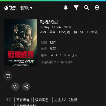
Hami Video
瀏覽
戰魂終回
Sunray：Fallen Soldier
2024．英國．115分鐘 ．
輔15級
．HD畫質
動作
類型
英語
發音
2.4
星等
下架時間 2031年07月31日
演員
蒂普庫倫
湯姆雷恩
史提夫布拉德斯