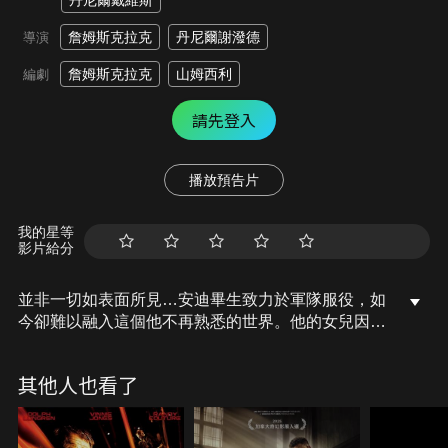
丹尼爾戴維斯
詹姆斯克拉克
丹尼爾謝潑德
導演
詹姆斯克拉克
山姆西利
編劇
請先登入
播放預告片
我的星等
影片給分
並非一切如表面所見…安迪畢生致力於軍隊服役，如
今卻難以融入這個他不再熟悉的世界。他的女兒因毒
品致死，如今被迫面對死亡的現實，他決心找出兇
手，一無所有的他，卻發現自己身陷暴力犯罪的泥
其他人也看了
沼…