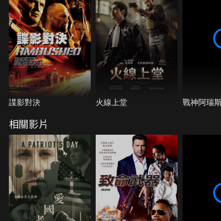
諜影對決
火線上堂
戰神阿瑞
相關影片