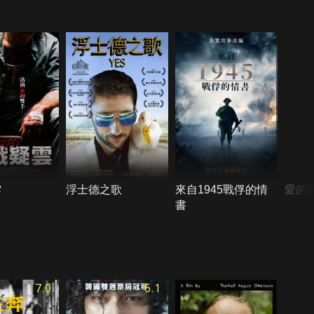
雲
浮士德之歌
來自1945戰俘的情
愛的
書
7.0
6.1