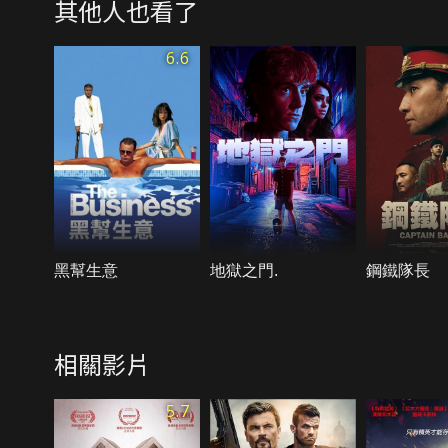
其他人也看了
6.6
黑幫生意
地獄之門.
鋼鐵隊長
相關影片
5.7