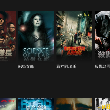
6.2
站街女郎
戰神阿瑞斯
殺戮疑