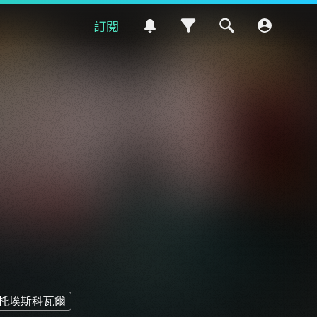
訂閱
托埃斯科瓦爾