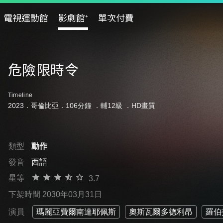
電視運動館
影劇館⁺
單次付費
危險限時令
Timeline
2023．哥倫比亞．106分鐘 ．
輔12級
．HD畫質
類型
動作
發音
西語
星等
3.7
下架時間 2030年03月31日
演員
瑪麗亞費爾南達耶佩斯
奧斯瓦爾多德利昂
羅伯