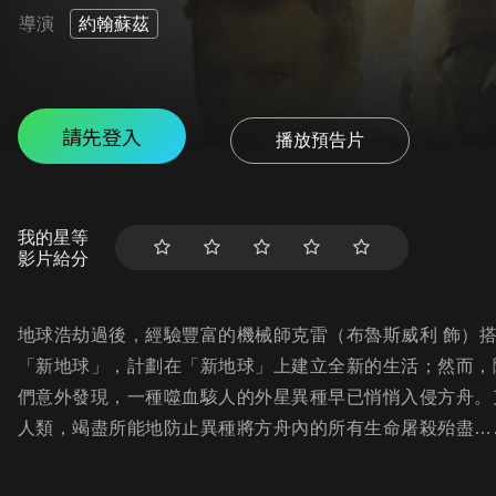
導演
約翰蘇茲
請先登入
播放預告片
我的星等
影片給分
地球浩劫過後，經驗豐富的機械師克雷（布魯斯威利 飾）
「新地球」，計劃在「新地球」上建立全新的生活；然而，
們意外發現，一種噬血駭人的外星異種早已悄悄入侵方舟。
人類，竭盡所能地防止異種將方舟內的所有生命屠殺殆盡…