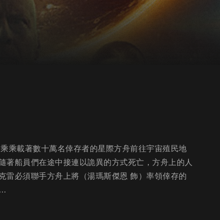
搭乘乘載著數十萬名倖存者的星際方舟前往宇宙殖民地
隨著船員們在途中接連以詭異的方式死亡，方舟上的人
克雷必須聯手方舟上將（湯瑪斯傑恩 飾）率領倖存的
…