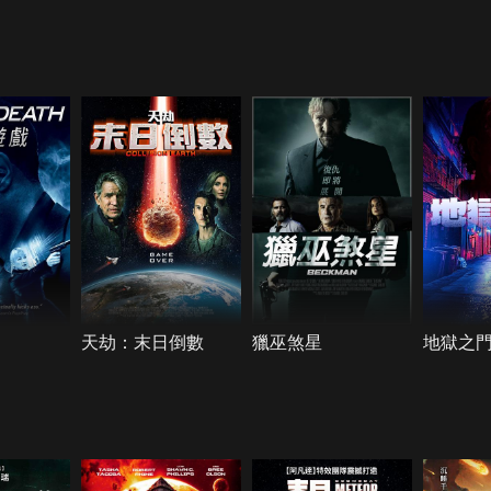
天劫：末日倒數
獵巫煞星
地獄之門