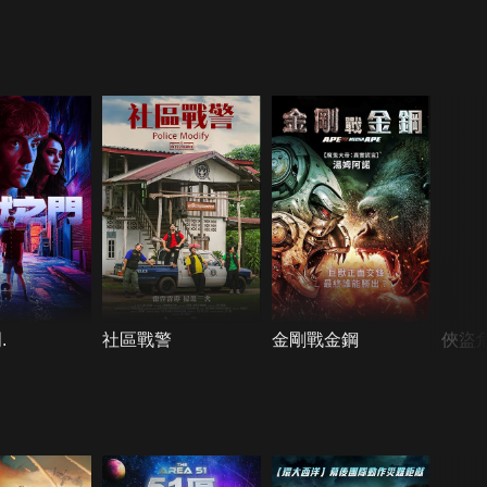
.
社區戰警
金剛戰金鋼
俠盜