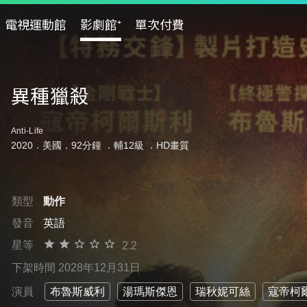
電視運動館
影劇館⁺
單次付費
異種獵殺
Anti-Life
2020．美國．92分鐘 ．
輔12級
．HD畫質
類型
動作
發音
英語
星等
2.2
下架時間 2028年12月31日
演員
布魯斯威利
湯瑪斯傑恩
瑞秋妮可絲
寇帝柯