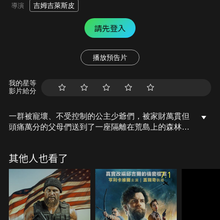
吉姆吉萊斯皮
導演
請先登入
播放預告片
我的星等
影片給分
一群被寵壞、不受控制的公主少爺們，被家財萬貫但
頭痛萬分的父母們送到了一座隔離在荒島上的森林學
校，希望這間與外界隔絕的學校能夠使這些驕縱的富
二代學習對自己負責。然而，學校卻被一群傭兵攻
其他人也看了
破，教職員被殺害、學生全部淪為人質，歹徒打算向
這群來自世界最頂層富裕家族的學生家長要求贖
7.1
金…。