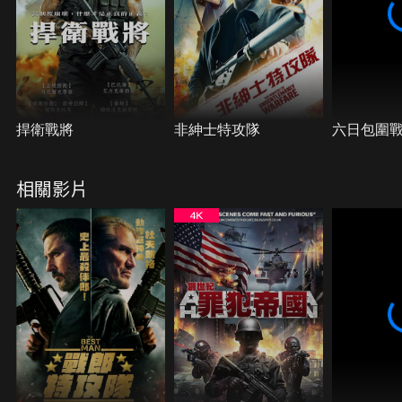
捍衛戰將
非紳士特攻隊
六日包圍
相關影片