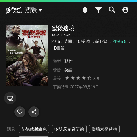
Hami Video
瀏覽
獵殺邊境
Take Down
2016．英國．107分鐘 ．
輔12級
．
評分5.5
．
HD畫質
動作
類型
英語
發音
3.9
星等
下架時間 2027年08月19日
演員
艾德威斯維克
多明尼克席伍德
傑瑞米桑普特