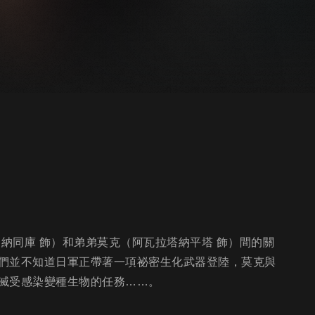
提納同庫 飾）和弟弟莫克（阿瓦拉塔納平塔 飾）間的關
們並不知道日軍正帶著一項祕密生化武器登陸，莫克與
滅受感染變種生物的任務……。