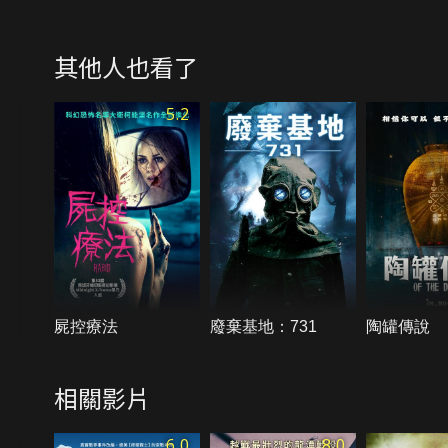
其他人也看了
5.2
屍控療法
廢棄基地：731
陶罐傳說
相關影片
6.0
8.0