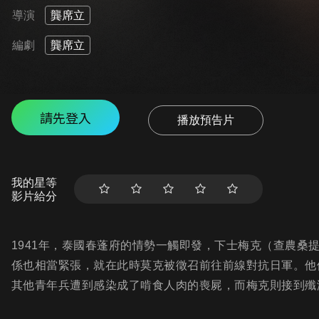
導演
龔席立
編劇
龔席立
請先登入
播放預告片
我的星等
影片給分
1941年，泰國春蓬府的情勢一觸即發，下士梅克（查農桑
係也相當緊張，就在此時莫克被徵召前往前線對抗日軍。他
其他青年兵遭到感染成了啃食人肉的喪屍，而梅克則接到殲