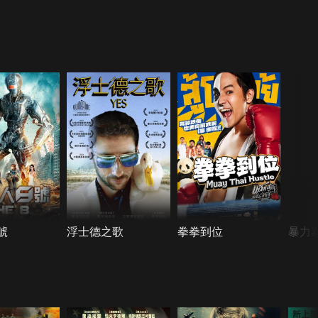
號
浮士德之歌
拳拳到位
暴力