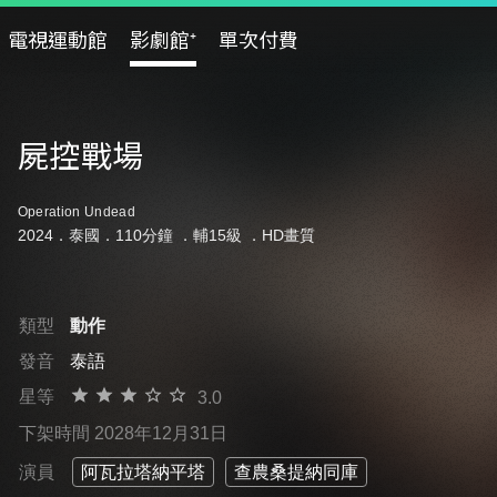
電視運動館
影劇館⁺
單次付費
屍控戰場
Operation Undead
2024．泰國．110分鐘 ．
輔15級
．HD畫質
類型
動作
發音
泰語
星等
3.0
下架時間 2028年12月31日
演員
阿瓦拉塔納平塔
查農桑提納同庫