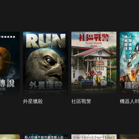
外星獵殺
社區戰警
機器人8
5.3