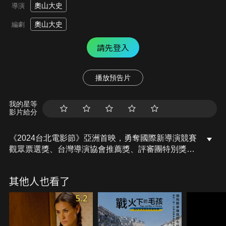
奧山大史
導演
奧山大史
編劇
請先登入
播放預告片
我的星等
影片給分
《2024台北電影節》亞洲首映，勇奪國際新導演競賽
觀眾票選獎、台灣導演協會推薦獎、評審團特別獎等
三項大獎。北海道的小鎮裡，木訥斯文的少年怎麼樣
也跟不上身邊好動男孩們的一切。直到這個冬天，他
其他人也看了
在冰上曲棍球隊練習時，深深被優雅的花式滑冰女孩
吸引，也迷上這項大家眼中陰柔的運動。場外，擔任
5.2
教練的退役名將把一切看在眼裡，他不但從頭教起男
孩花式滑冰的一切，還安排女孩和少年搭檔練習，準