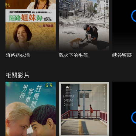
備參加雙人滑冰舞蹈比賽。沒想到一次偶然，讓教練
的秘密意外曝光，一切的安排也都被打亂。
陌路姐妹淘
戰火下的毛孩
峽谷騎跡
相關影片
6.9