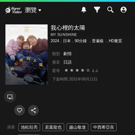
Hami Video
瀏覽
我心裡的太陽
MY SUNSHINE
2024．日本．90分鐘 ．
普遍級
．HD畫質
劇情
類型
日語
發音
4.4
星等
下架時間 2031年09月11日
演員
池松壯亮
若葉龍也
越山敬達
中西希亞良