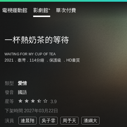
電視運動館
影劇館⁺
單次付費
一杯熱奶茶的等待
WAITING FOR MY CUP OF TEA
2021．臺灣．114分鐘 ．
保護級
．HD畫質
類型
愛情
發音
國語
星等
3.9
下架時間 2027年03月22日
演員
連晨翔
吳子霏
周予天
潘綱大