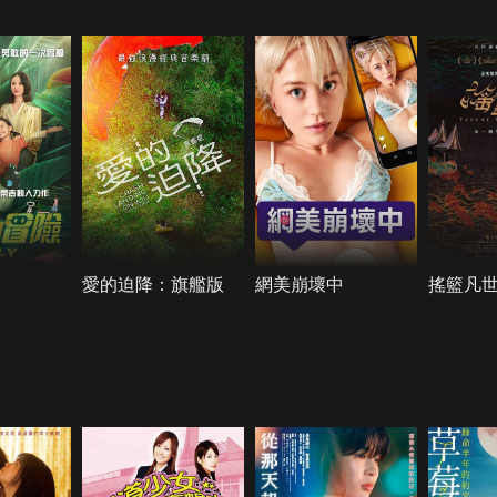
愛的迫降：旗艦版
網美崩壞中
搖籃凡