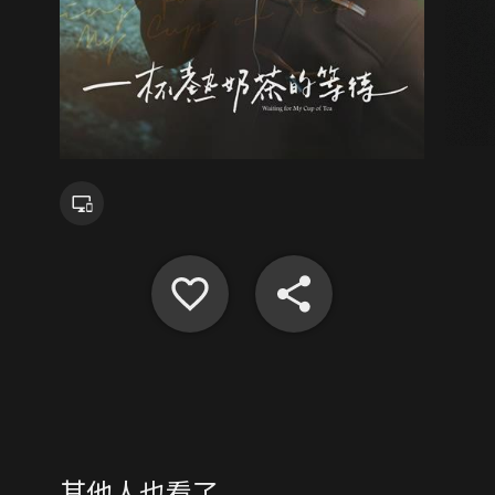
其他人也看了