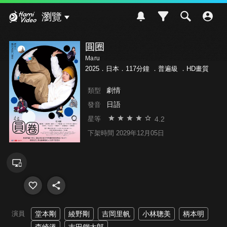
Hami Video
瀏覽
圓圈
Maru
2025．日本．117分鐘 ．
普遍級
．HD畫質
劇情
類型
日語
發音
4.2
星等
下架時間 2029年12月05日
演員
堂本剛
綾野剛
吉岡里帆
小林聰美
柄本明