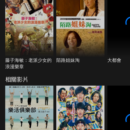
明的藝術家「澤田」。這個「澤田」突然變得家喻戶
曉，卻也漸漸開始受到◯的束縛…
藤子海敏：老派少女的
陌路姐妹淘
大都會
浪漫樂章
相關影片
7.1