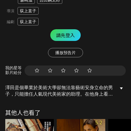
森崎溫
吉田鋼太郎
荻上直子
導演
荻上直子
編劇
請先登入
播放預告片
我的星等
影片給分
澤田是個畢業於美術大學卻無法靠藝術安身立命的男
子，只能擔任人氣現代美術家的助理。在他身上看不
出想獨立創作的慾望，並淡然做著別人指派的工作。
有一天，他在上班途中發生意外，造成他的手受傷而
其他人也看了
丟了工作。他回到房間，發現地板上有一隻螞蟻，他
則像受到螞蟻引領似地畫出了一個◯。這個◯不知不
5.2
覺間於社群網路瘋傳，更讓他瞬間成名，成為來歷不