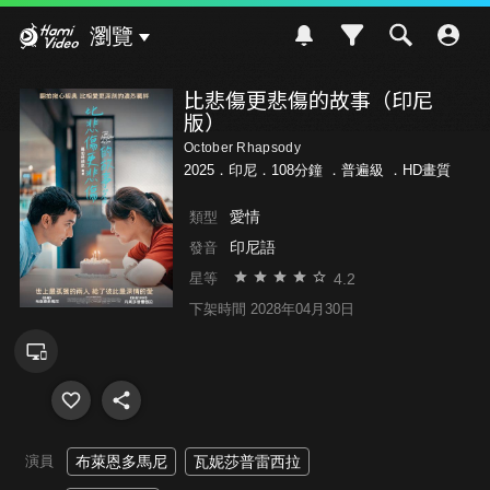
Hami Video
瀏覽
比悲傷更悲傷的故事（印尼
版）
October Rhapsody
2025．印尼．108分鐘 ．
普遍級
．HD畫質
愛情
類型
印尼語
發音
4.2
星等
下架時間 2028年04月30日
演員
布萊恩多馬尼
瓦妮莎普雷西拉