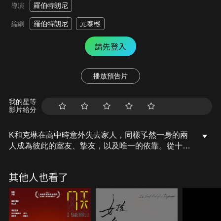
羅伯特朗尼
導演
羅伯特朗尼
元泰橪
編劇
請先登入
播放預告片
我的星等
影片給分
K和克琳在高中時意外失去家人，同樣孓然一身的兩
人成為彼此的室友、摯友，以及唯一的依靠。從十六
歲起默默相守相惜的兩人，卻始終沒有越過那條線相
戀：K一直瞞著克琳自己罹患絕症的事實，更因此不
其他人也看了
敢給她承諾。然而深愛克琳的K為了讓克琳擁有他給
不起的幸福，擅自替她做了一個將改變兩人一生的決
定…