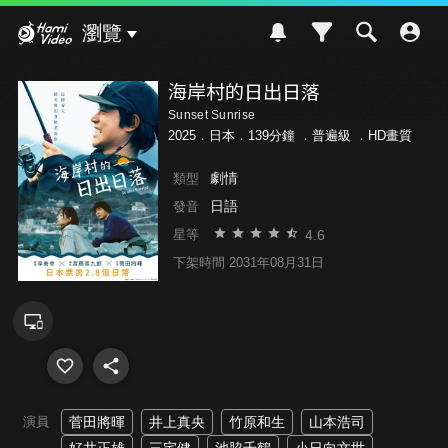
Hami Video
瀏覽
海岸村的日出日落
Sunset Sunrise
2025．日本．139分鐘 ．
普遍級
．HD畫質
劇情
類型
日語
發音
4.6
星等
下架時間 2031年08月31日
演員
菅田將暉
井上真央
竹原和生
山本浩司