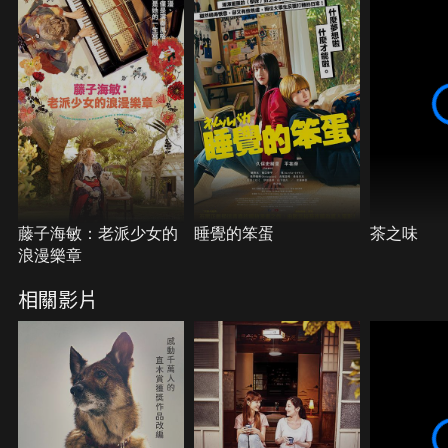
落陽光。
藤子海敏：老派少女的
睡覺的笨蛋
茶之味
浪漫樂章
相關影片