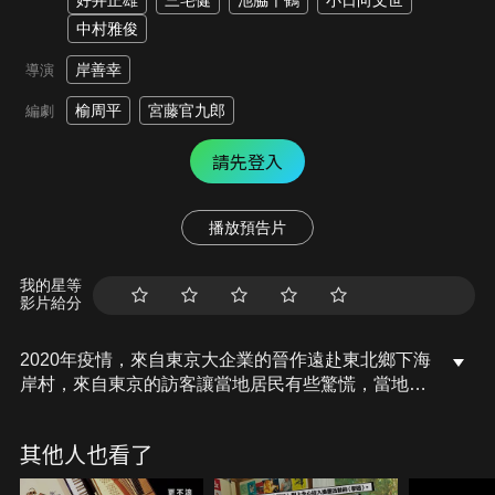
好井正雄
三宅健
池脇千鶴
小日向文世
中村雅俊
岸善幸
導演
榆周平
宮藤官九郎
編劇
請先登入
播放預告片
我的星等
影片給分
2020年疫情，來自東京大企業的晉作遠赴東北鄉下海
岸村，來自東京的訪客讓當地居民有些驚慌，當地氛
圍對晉作來說卻宛如天堂，他真誠的心化解了居民的
質疑，晉作感受到曾遭海嘯重創的小漁村，甚至房東
其他人也看了
百香，還在試圖從難以復原的創傷中痊癒，於是晉作
打算讓這個本該充滿活力的漁村，揮別黑暗歲月，灑