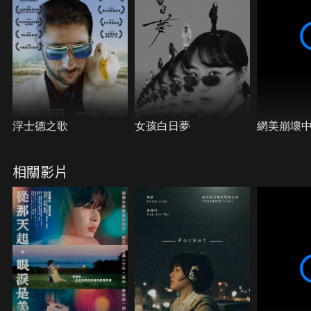
浮士德之歌
女孩白日夢
網美崩壞
相關影片