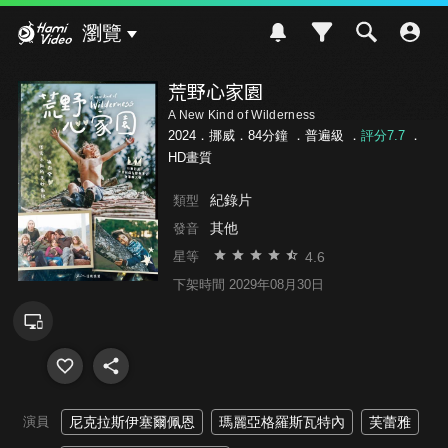
Hami Video
瀏覽
荒野心家園
A New Kind of Wilderness
2024．挪威．84分鐘 ．
普遍級
．
評分7.7
．
HD畫質
紀錄片
類型
其他
發音
4.6
星等
下架時間 2029年08月30日
演員
尼克拉斯伊塞爾佩恩
瑪麗亞格羅斯瓦特內
芙蕾雅