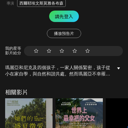
西爾耶埃文斯莫雅各布森
導演
請先登入
播放預告片
我的星等
影片給分
瑪麗亞和尼克及四個孩子，一家人關係緊密，孩子從
小在家自學，與自然和諧共處。然而瑪麗亞不幸罹癌
離世，年幼孩子失去母親，尼克失去深愛的靈魂伴
侶。一家之主尼克希望留住和瑪麗亞打造的人間天
相關影片
堂，但這個任務卻是無比艱鉅。他們的田園生活自此
發生翻天覆地的變化，引領他們開闢一條進入現代社
會的嶄新道路。