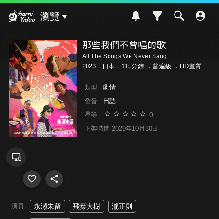
Hami Video
瀏覽
那些我們不曾唱的歌
All The Songs We Never Sang
2023．日本．115分鐘 ．
普遍級
．HD畫質
劇情
類型
日語
發音
0
星等
下架時間 2029年10月30日
演員
永瀬未留
飛葉大樹
瀧正則