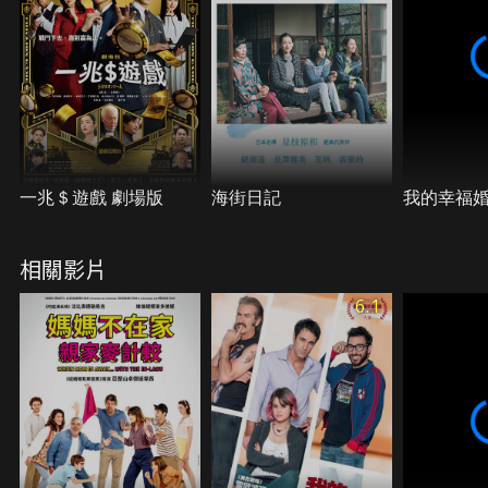
一兆＄遊戲 劇場版
海街日記
我的幸福
相關影片
6.1