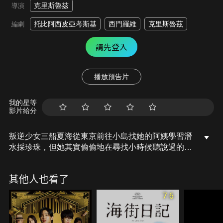
克里斯魯茲
導演
托比阿西皮亞考斯基
西門羅維
克里斯魯茲
編劇
請先登入
播放預告片
我的星等
影片給分
叛逆少女三船夏海從東京前往小島找她的阿姨學習潛
水採珍珠，但她其實偷偷地在尋找小時候聽說過的寶
藏。
其他人也看了
7.6