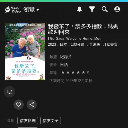
Hami Video
瀏覽
我變笨了，請多多指教：媽媽
歡迎回來
I Go Gaga: Welcome Home, Mom
2023．日本．100分鐘 ．
普遍級
．HD畫質
紀錄片
類型
日語
發音
5
星等
下架時間 2028年12月31日
演員
信友良則
信友文子