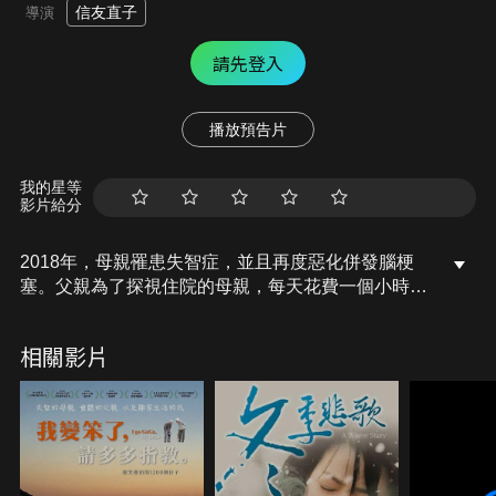
信友直子
導演
請先登入
播放預告片
我的星等
影片給分
2018年，母親罹患失智症，並且再度惡化併發腦梗
塞。父親為了探視住院的母親，每天花費一個小時前
往醫院，也開始鍛鍊肌肉。一度恢復到可以走動的母
親，再次發現新的腦梗塞，病情再度惡化。2020年3
相關影片
月，新冠肺炎蔓延全世界，到醫院探視病人變得更加
困難。與失智症共存的親屬會碰到的辛勞，以及全日
本面臨的高齡化社會問題，透過家人的角度映照出
來。