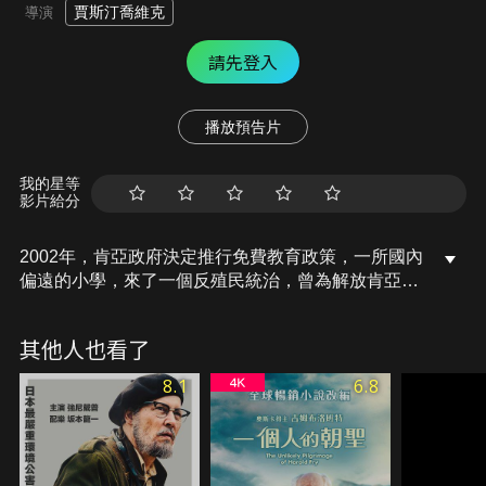
賈斯汀喬維克
導演
請先登入
播放預告片
我的星等
影片給分
2002年，肯亞政府決定推行免費教育政策，一所國內
偏遠的小學，來了一個反殖民統治，曾為解放肯亞而
戰的退役老兵馬魯格。又老又跛的他被教務人員百般
刁難，好不容易湊了錢買了課本和筆，隨後又賣了家
其他人也看了
當才勉強買到制服，馬魯格每天拖著一條瘸腿，要走
二個小時才能到學校，即便已高齡84歲，仍一心想學
8.1
6.8
習讀書與寫字，而這背後其實是一個不為人知的痛苦
故事……。