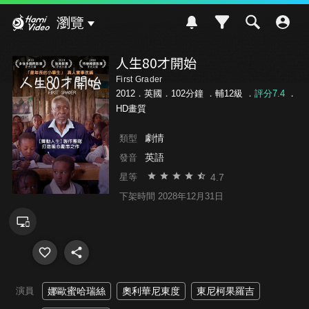
Hami Video
瀏覽
人生80才開始
First Grader
2012．英國．102分鐘 ．
輔12級
．
評分7.4
．
HD畫質
劇情
類型
英語
發音
4.7
星等
下架時間 2028年12月31日
演員
娜歐蜜哈瑞絲
奧利華尼東度
東尼柯果羅吉