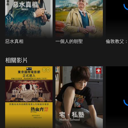
惡水真相
一個人的朝聖
倫敦教父
相關影片
8.0