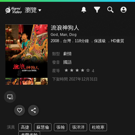
Hami Video
瀏覽
流浪神狗人
God, Man, Dog
2008．台灣．118分鐘 ．
保護級
．HD畫質
劇情
類型
國語
發音
4
星等
下架時間 2027年12月31日
演員
高捷
蘇慧倫
張翰
張洋洋
杜曉寒