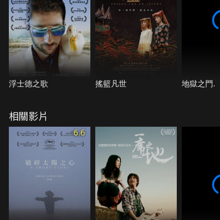
浮士德之歌
搖籃凡世
地獄之門.
相關影片
6.6