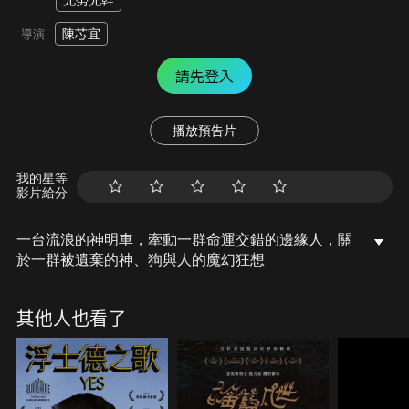
尤勞尤幹
陳芯宜
導演
請先登入
播放預告片
我的星等
影片給分
一台流浪的神明車，牽動一群命運交錯的邊緣人，關
於一群被遺棄的神、狗與人的魔幻狂想
其他人也看了