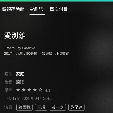
電視運動館
影劇館⁺
單次付費
愛別離
Time to Say Goodbye
2017．台灣．90分鐘 ．
普遍級
．HD畫質
類型
家庭
發音
國語
星等
4.1
下架時間 2028年04月30日
演員
陳雪甄
王琄
黃一嘉
吳昆達