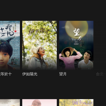
我等於十
伊如陽光
望月
台北
6.2