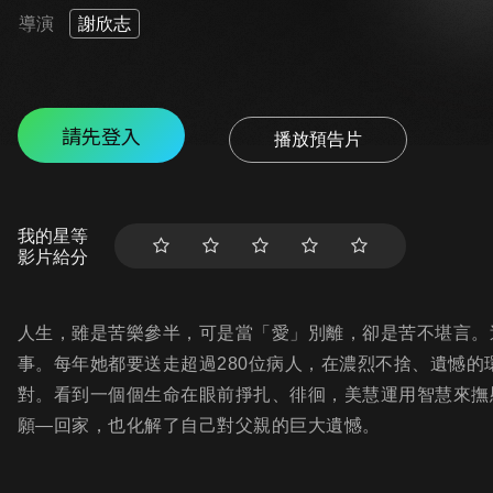
導演
謝欣志
請先登入
播放預告片
我的星等
影片給分
人生，雖是苦樂參半，可是當「愛」別離，卻是苦不堪言。
事。每年她都要送走超過280位病人，在濃烈不捨、遺憾
對。看到一個個生命在眼前掙扎、徘徊，美慧運用智慧來撫
願—回家，也化解了自己對父親的巨大遺憾。