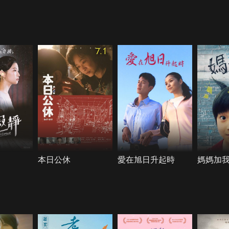
7.1
本日公休
愛在旭日升起時
媽媽加