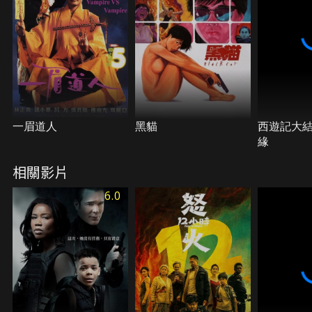
一眉道人
黑貓
西遊記大
緣
相關影片
6.0