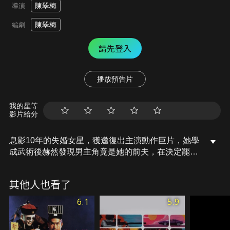
陳翠梅
導演
陳翠梅
編劇
請先登入
播放預告片
我的星等
影片給分
息影10年的失婚女星，獲邀復出主演動作巨片，她學
成武術後赫然發現男主角竟是她的前夫，在決定罷演
前，兒子突遭綁架，逼她以剛學成的武術全力還
擊……。
其他人也看了
6.1
5.9