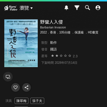
Hami Video
瀏覽
野蠻人入侵
Barbarian Invasion
2022．香港．105分鐘 ．
保護級
．HD畫質
動作
類型
國語
發音
2.3
星等
下架時間 2028年07月14日
演員
陳翠梅
張子夫