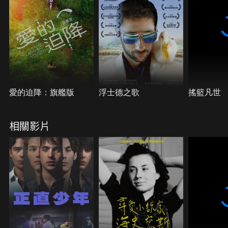
愛的迫降：旗艦版
浮士德之歌
搖籃凡世
相關影片