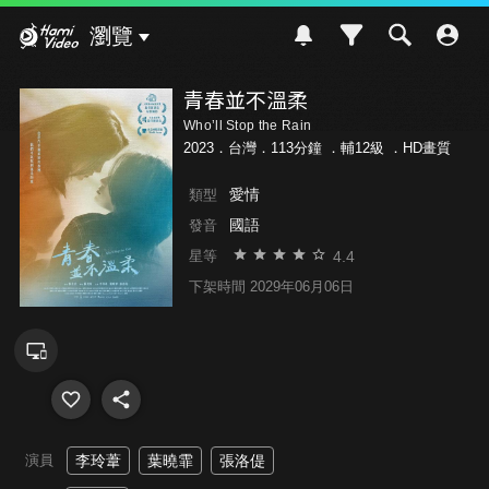
Hami Video
瀏覽
青春並不溫柔
Who’ll Stop the Rain
2023．台灣．113分鐘 ．
輔12級
．HD畫質
愛情
類型
國語
發音
4.4
星等
下架時間 2029年06月06日
演員
李玲葦
葉曉霏
張洛偍