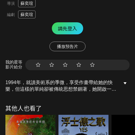
蘇奕瑄
導演
蘇奕瑄
編劇
請先登入
播放預告片
我的星等
影片給分
1994年，就讀美術系的季微，享受作畫帶給她的快
樂，但這樣的單純卻被傳統思想禁錮著，她開啟一段
改變她生命的旅程，參與了爭取「創作自由」的罷課
抗爭，結識了抗爭的領袖學長阿光與魏青情侶檔，他
其他人也看了
們為季微打開了革命的世界，觸碰了她內心所追求的
自由，但這段關係，卻在魏青給季微的一個吻之後改
變了…。