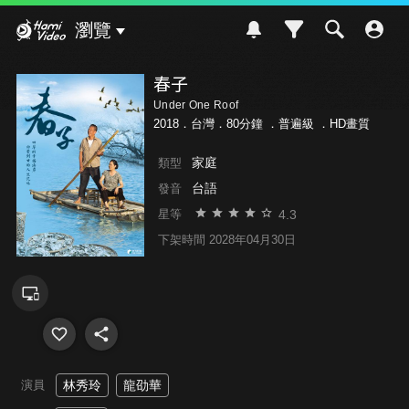
Hami Video
瀏覽
春子
Under One Roof
2018．台灣．80分鐘 ．
普遍級
．HD畫質
家庭
類型
台語
發音
4.3
星等
下架時間 2028年04月30日
演員
林秀玲
龍劭華