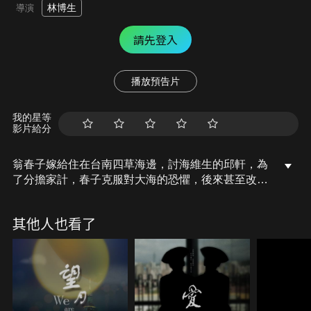
林博生
導演
請先登入
播放預告片
我的星等
影片給分
翁春子嫁給住在台南四草海邊，討海維生的邱軒，為
了分擔家計，春子克服對大海的恐懼，後來甚至改做
牡蠣養殖和定置漁網，讓家裡經濟獲得改善。在一次
收網的作業中，春子不小心被釘子刺傷，開啟了她撿
其他人也看了
拾回收、潔淨海洋、延續物命的志業。對春子來說，
大海養活了一家人，她所做的只是一點小小的報恩，
希望海洋環境變好，未來才有希望！