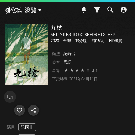
Hami Video
瀏覽
九槍
AND MILES TO GO BEFORE I SLEEP
2023．台灣．93分鐘 ．
輔15級
．HD畫質
紀錄片
類型
國語
發音
4.1
星等
下架時間 2031年04月11日
演員
阮國非