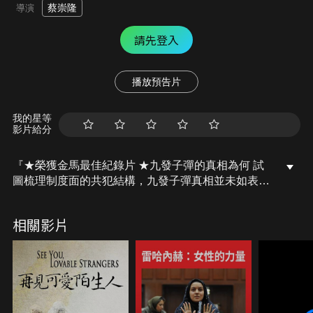
蔡崇隆
導演
請先登入
播放預告片
我的星等
影片給分
『★榮獲金馬最佳紀錄片 ★九發子彈的真相為何 試
圖梳理制度面的共犯結構，九發子彈真相並未如表象
般直接透明』榮獲金馬獎最佳紀錄片。拘捕密錄畫
面、受害家屬訪談、歷年移工公傷報導交錯，《九
相關影片
槍》試圖梳理制度面的共犯結構，九發子彈的真相並
未如表象般直接透明。愛唱歌的越南青年阮國非，為
早日還債而淪為「逃跑移工」，努力工作期待衣錦還
鄉。不料，2017年某日，阮國非在偏僻河邊被舉報意
圖竊車，遭警察連開九槍，延誤送醫後身亡。輿論一
面支持警方執法，一連串謎團卻在事件後逐一浮現。