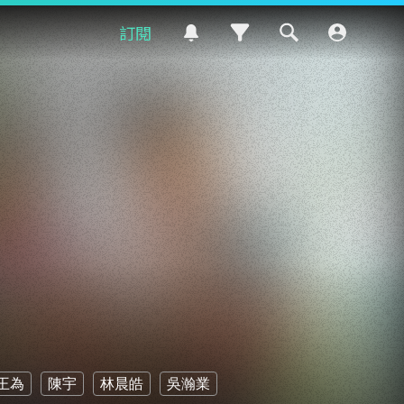
訂閱
王為
陳宇
林晨皓
吳瀚業