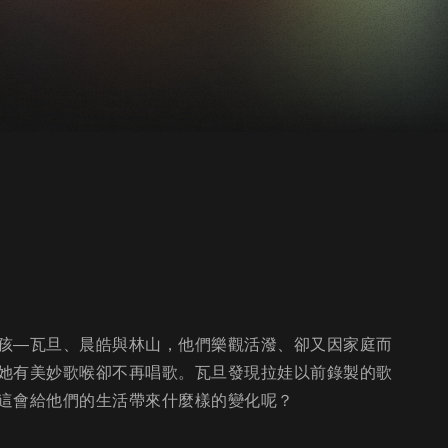
孩—瓦旦、晨皓與林山，他們樂觀活潑、卻又因家庭而
她有美妙歌喉卻不再唱歌。瓦旦發現拉娃以前錄製的歌
這會給他們的生活帶來什麼樣的變化呢？