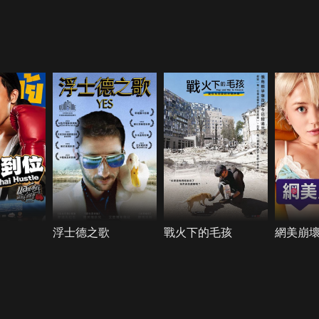
浮士德之歌
戰火下的毛孩
網美崩