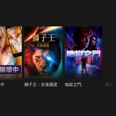
壞中
獅子王：失落國度
地獄之門.
愛的