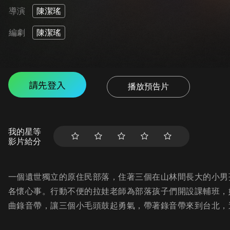
導演
陳潔瑤
編劇
陳潔瑤
請先登入
播放預告片
我的星等
影片給分
一個遺世獨立的原住民部落，住著三個在山林間長大的小男
各懷心事。行動不便的拉娃老師為部落孩子們開設課輔班，
曲錄音帶，讓三個小毛頭鼓起勇氣，帶著錄音帶來到台北，