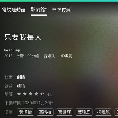
電視運動館
影劇館⁺
單次付費
只要我長大
lokah Laqi
2016．台灣．90分鐘 ．
普遍級
．HD畫質
類型
劇情
發音
國語
星等
4.8
下架時間 2030年11月30日
演員
黃瀞怡
高靖榕
曹世輝
葉瑋庭
柯曉龍