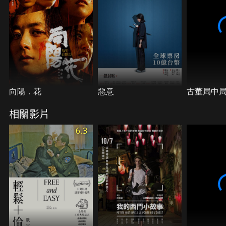
向陽．花
惡意
古董局中
相關影片
6.3