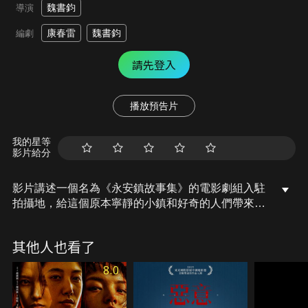
魏書鈞
導演
康春雷
魏書鈞
編劇
請先登入
播放預告片
我的星等
影片給分
影片講述一個名為《永安鎮故事集》的電影劇組入駐
拍攝地，給這個原本寧靜的小鎮和好奇的人們帶來一
絲波瀾，波瀾過後，小鎮重歸寧靜的故事，本片分為
三個章節「獨自等待」、「看上去很美」、「冥王星
其他人也看了
時刻」，三個故事串聯組成，描畫了一幅中國當代社
會人與人之間，階層與階層之間相處的生動圖景。
8.0