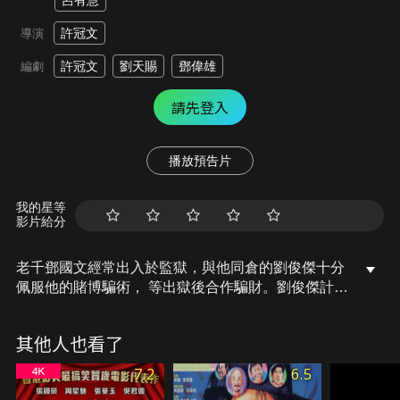
呂有慧
許冠文
導演
許冠文
劉天賜
鄧偉雄
編劇
請先登入
播放預告片
我的星等
影片給分
老千鄧國文經常出入於監獄，與他同倉的劉俊傑十分
佩服他的賭博騙術， 等出獄後合作騙財。劉俊傑計劃
向惡爺大哥全下手。賭局上正在勝負的緊要關頭，一
個流浪漢偶然看穿了鄧國文的秘密。大哥全召集手下
其他人也看了
追殺鄧國文和劉俊傑，二人採用出人意表的方法脫身
而去…
7.2
6.5