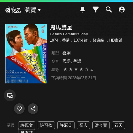
Hami Video
瀏覽
鬼馬雙星
Games Gamblers Play
1974．香港．107分鐘 ．
普遍級
．HD畫質
喜劇
類型
國語, 粵語
發音
4
星等
下架時間 2028年03月31日
演員
許冠文
許冠傑
許冠英
喬宏
洪金寶
石天