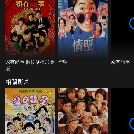
家有囍事 數位修復加長
情聖
家有囍事
版
相關影片
6.2