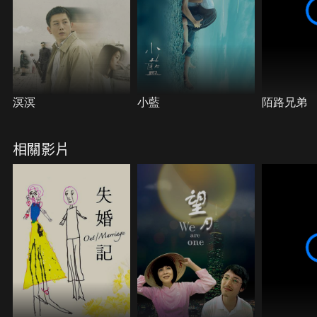
溟溟
小藍
陌路兄弟
相關影片