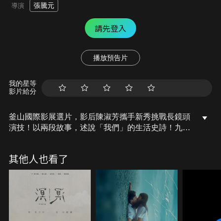
張騰元
導演
請先登入
播放預告片
我的星等
影片給分
釜山國際影展選片，影后陳淑芳攜手新秀挑戰長鏡頭
演技！以兩段故事，述說「我們」的生活史詩！九〇
年代，越南女子文慧遠嫁台灣，卻住進簡陋的磚房，
當她想開店做生意，婆婆要她傳宗接代擺第一；丈夫
其他人也看了
忠銘則只求擴建自家、換取平靜。誰料，社會的變動
正一步步吞噬著他們… 千禧年後，擔任徵信社探員的
神祕越南女子裴秋蘭，開始追尋起文慧的過去，卻接
連遇見帶著既視感的人事物…