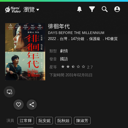
Hami Video
瀏覽
徘徊年代
DAYS BEFORE THE MILLENNIUM
2022．台灣．147分鐘 ．
保護級
．HD畫質
劇情
類型
國語
發音
2.7
星等
下架時間 2031年02月01日
演員
江常輝
阮安妮
阮秋姮
陳淑芳