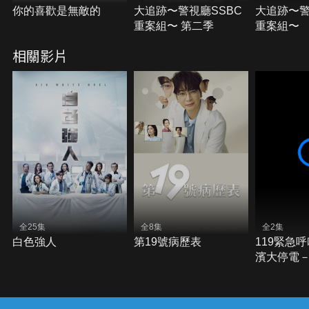
你的喜歡是無敵的
大追跡〜警視廳SSBC
大追跡〜警
重案組〜 第二季
重案組〜
相關影片
全25集
全8集
全2集
白色強人
第19號病歷表
119緊急呼
濱大停電