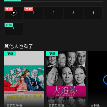
立了一支特殊團隊。團隊的核心人物，是擁有精湛醫
免費
免費
術的婦產科醫師光井明希。儘管一側耳朵患有聽力障
0
1
2
3
4
礙，她仍比任何人都更執著於聆聽新生兒的第一聲啼
哭。在光井的帶領下，這支團隊能否成為守護生命的
更新
最後一道防線呢……
5
其他人也看了
更新至第4集
更新至第3集
全10集