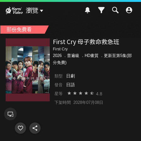
Hami Video
瀏覽
部份免費看
First Cry 母子救命救急班
First Cry
2026 ．
普遍級
．HD畫質 ．更新至第5集(部
分免費)
日劇
類型
日語
發音
4.8
星等
下架時間
2028年07月08日