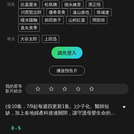
演員
比嘉愛未
松島聰
德永繪里
濱正悟
川西賢志郎
優希美青
遠山俊也
珠城遼
瞳水陽鞠
前田敦子
山村紅葉
岡部崇
真矢美季
大谷太郎
上田迅
導演
請先登入
播放預告片
我的星等
影片給分
(全10集，7/9起每週四更新1集。)少子化、醫師短
缺，加上各地婦產科接連關閉，讓守護母嬰生命的生
產第一線面臨前所未有的危機。即使是專門收治高風
險孕婦的醫療中心，也逐漸逼近緊急轉診收治的極
0 - 5
限。就在此時，一所享譽全國的頂級名流醫院秘密成