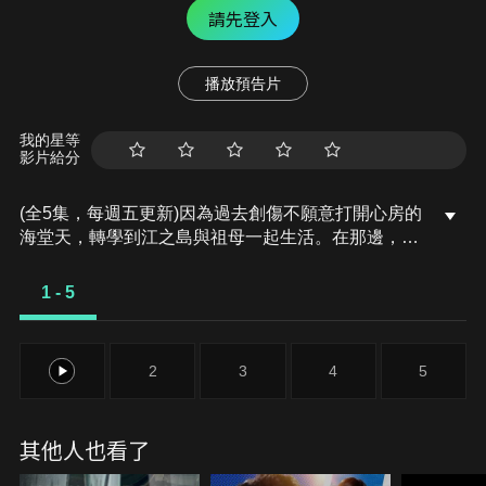
請先登入
播放預告片
我的星等
影片給分
(全5集，每週五更新)因為過去創傷不願意打開心房的
海堂天，轉學到江之島與祖母一起生活。在那邊，他
遇見了龍司，並吃到龍司的親手做的料理…
1 - 5
1
2
3
4
5
其他人也看了