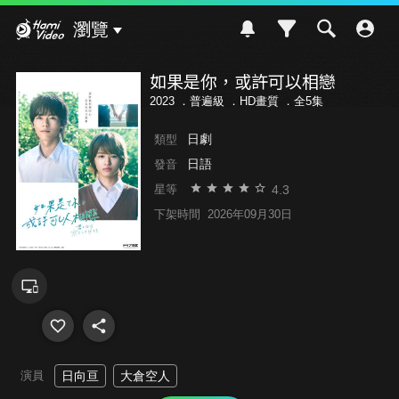
Hami Video
瀏覽
如果是你，或許可以相戀
2023 ．
普遍級
．HD畫質 ．全5集
日劇
類型
日語
發音
4.3
星等
下架時間
2026年09月30日
演員
日向亘
大倉空人