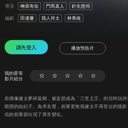
導演
榊原有佑
門馬直人
針生悠伺
編劇
田邊馨
我人祥太
林青維
請先登入
播放預告片
我的星等
影片給分
前偶像健太夢碎返鄉，被妄想成為「三笠之王」的兒時玩伴
暗戀的由紀子。為求名聲，前輩更無視健太不再登台的陰影
信的前輩卻出現了異常變化。