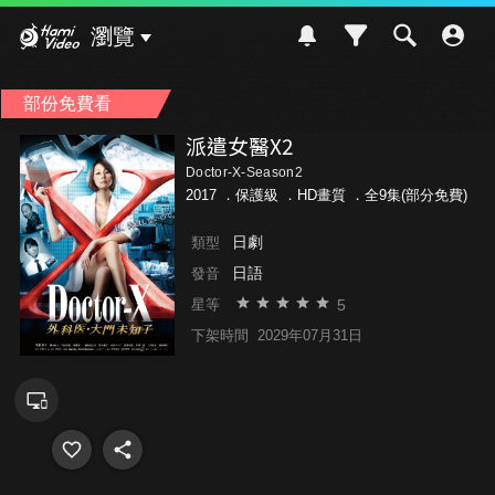
Hami Video
瀏覽
部份免費看
派遣女醫X2
Doctor-X-Season2
2017 ．
保護級
．HD畫質 ．全9集(部分免費)
日劇
類型
日語
發音
5
星等
下架時間
2029年07月31日