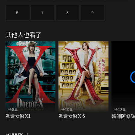
6
7
8
9
其他人也看了
全8集
全10集
全12集
派遣女醫X1
派遣女醫X 6
醫師阿修