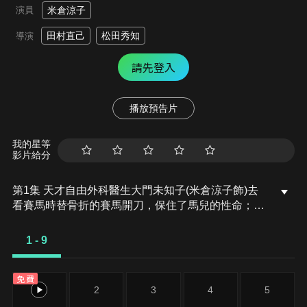
演員
米倉涼子
田村直己
松田秀知
導演
請先登入
播放預告片
我的星等
影片給分
第1集 天才自由外科醫生大門未知子(米倉涼子飾)去
看賽馬時替骨折的賽馬開刀，保住了馬兒的性命；之
後到帝都醫科大學服務，在外科研討會上提出「絕對
不能截肢」時才知道，找她來的正是內科總部長馬
1 - 9
淵，那匹馬的主人…！？
免費
1
2
3
4
5