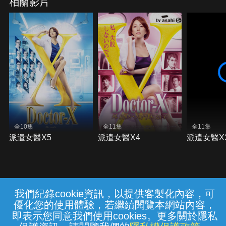
相關影片
全10集
全11集
全11集
派遣女醫X5
派遣女醫X4
派遣女醫X
我們紀錄cookie資訊，以提供客製化內容，可
{{notifyMsg}}
優化您的使用體驗，若繼續閱覽本網站內容，
常見問題
線上客服
服務條款
隱私權保護
即表示您同意我們使用cookies。更多關於隱私