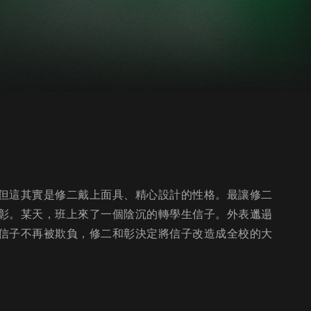
但這其實是修二戴上面具、精心設計的性格。最讓修二
彰。某天，班上來了一個陰沉的轉學生信子。外表邋遢
信子不再被欺負，修二和彰決定將信子改造成全校的大