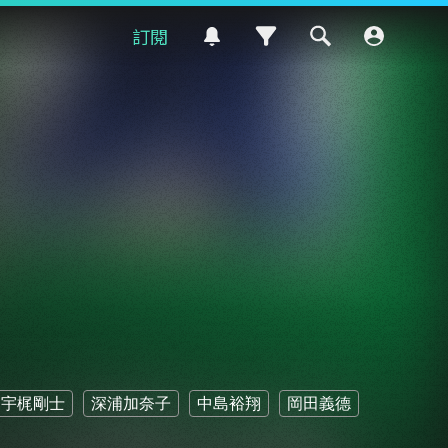
訂閱
宇梶剛士
深浦加奈子
中島裕翔
岡田義德