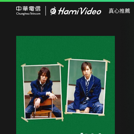
Hami Video
真心推薦