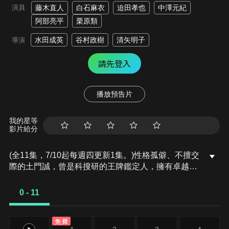
演員
藤木直人
白石麻衣
迫田孝也
中澤元紀
阿部亮平
栗原類
水田成英
谷村政樹
清矢明子
導演
請先登入
播放預告片
我的星等
影片給分
(全11集，7/10起每週四更新1集。)性格孤僻、不擅交
際的土門誠，曾是科搜研的王牌鑑定人，擁有卓越非
凡的技術。某起事件之後，他選擇離開科搜研，自立
門戶。與他搭檔的，是擅長識破謊言的心理學專家高
0 - 11
倉。兩人攜手追查僅存的微小證據，揭開一樁樁懸案
的真相。
免費