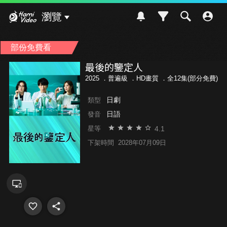
Hami Video
瀏覽
部份免費看
最後的鑒定人
2025 ．
普遍級
．HD畫質 ．全12集(部分免費)
日劇
類型
日語
發音
4.1
星等
下架時間
2028年07月09日