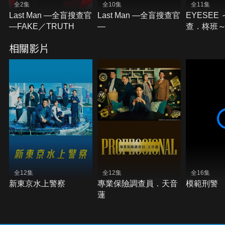
全2集
全10集
全11集
Last Man —全盲搜查官
Last Man —全盲搜查官
EYESEE
—FAKE／TRUTH
—
查．柊班
相關影片
全12集
全12集
全16集
新東京水上警察
專業保險調查員．天音
模範刑警
蓮