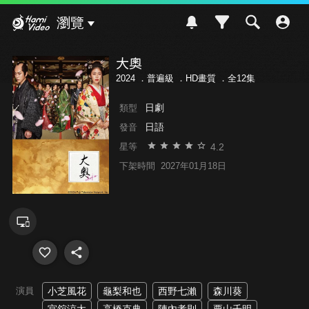
Hami Video
瀏覽
大奧
2024 ．
普遍級
．HD畫質 ．全12集
日劇
類型
日語
發音
4.2
星等
下架時間
2027年01月18日
演員
小芝風花
龜梨和也
西野七瀨
森川葵