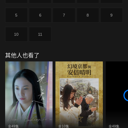
江戶幕府陷入混亂…
5
6
7
8
9
10
11
其他人也看了
全49集
全10集
全49集