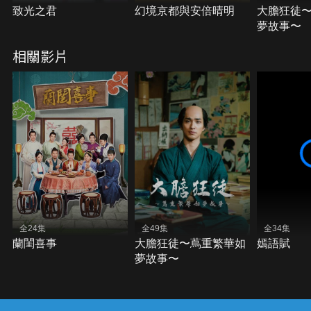
致光之君
幻境京都與安倍晴明
大膽狂徒
夢故事〜
相關影片
全24集
全49集
全34集
蘭閨喜事
大膽狂徒〜蔦重繁華如
嫣語賦
夢故事〜