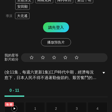
宮舘涼太
高橋克典
陣內孝則
栗山千明
安田顯
大北遙
導演
請先登入
播放預告片
我的星等
影片給分
(全11集，每週六更新1集)江戶時代中期，經濟每況
愈下，日本人民不得不過著勤儉節約、艱苦奮鬥的生
活，人們都在等待可以改善經濟、使國家和人民更加
富裕的幕府將軍登場。 在這樣的背景下，倫子被迫與
0 - 11
第十代將軍德川家治締結政治婚姻，並從京都來到江
戶城本丸後面的內宮大奧，但在那裡已有近千名服侍
免費
將軍的女性。為了贏得幕府將軍的青睞，一場激烈的
0
1
2
3
4
爭奪戰即將展開。 與此同時，有人正在密謀讓大奧和