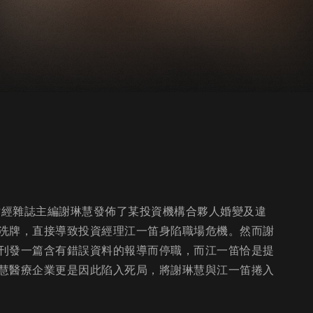
財經雜誌主編謝琳慧發佈了某投資機構合夥人婚變及違
洗牌，直接導致投資經理江一笛身陷職場危機。然而謝
刊發一篇含有錯誤資料的報導而停職，而江一笛恰是提
慧醫療企業更是因此陷入死局，將謝琳慧與江一笛捲入