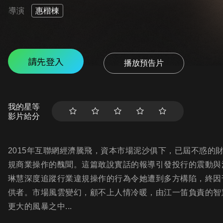
導演
惠楷棟
請先登入
播放預告片
我的星等
影片給分
2015年互聯網經濟騰飛，資本市場泥沙俱下，已屆不惑的
規商業操作的醜聞。這篇敢說實話的報導引發投行的震動與
琳慧深度追蹤行業違規操作的行為令她遭到多方構陷，終因
供者。市場風雲變幻，顧不上人情冷暖，由江一笛負責的智
更大的風暴之中...