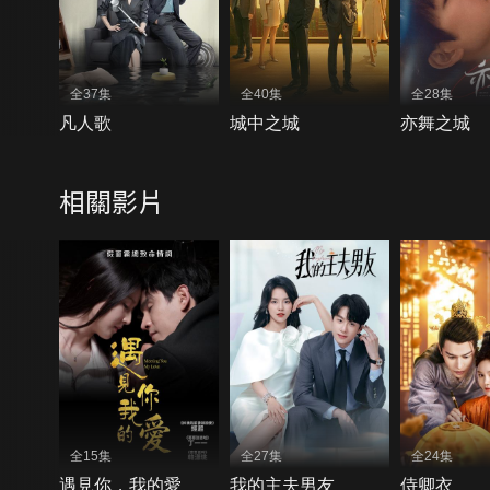
全37集
全40集
全28集
凡人歌
城中之城
亦舞之城
相關影片
全15集
全27集
全24集
遇見你，我的愛
我的主夫男友
侍卿衣