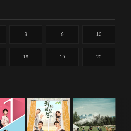
8
9
10
18
19
20