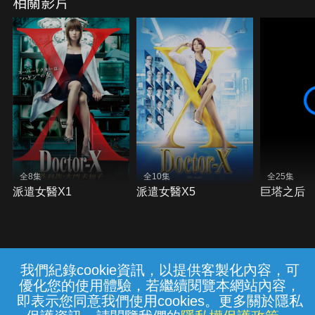
相關影片
全8集
全10集
全25集
派遣女醫X1
派遣女醫X5
巨塔之后
我們紀錄cookie資訊，以提供客製化內容，可
{{notifyMsg}}
優化您的使用體驗，若繼續閱覽本網站內容，
常見問題
線上客服
服務條款
隱私權保護
即表示您同意我們使用cookies。更多關於隱私