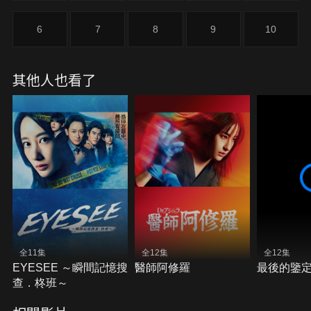
6
7
8
9
10
其他人也看了
全11集
全12集
全12集
EYESEE ～瞬間記憶搜
醫師阿修羅
最後的鑒
查．柊班～