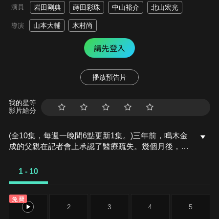
演員
岩田剛典
蒔田彩珠
中山裕介
北山宏光
山本大輔
木村尚
導演
請先登入
播放預告片
我的星等
影片給分
(全10集，每週一晚間6點更新1集。)三年前，鳴木金
成的父親在記者會上承認了醫療疏失。幾個月後，認
為其中另有隱情的鳴木為了追查真相，選擇離開醫
院，轉職不做醫師......
1 - 10
免費
1
2
3
4
5