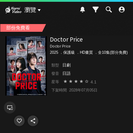
Hami Video
瀏覽
部份免費看
Doctor Price
Doctor Price
2025 ．
保護級
．HD畫質 ．全10集(部分免費)
日劇
類型
日語
發音
4.1
星等
下架時間
2028年07月05日