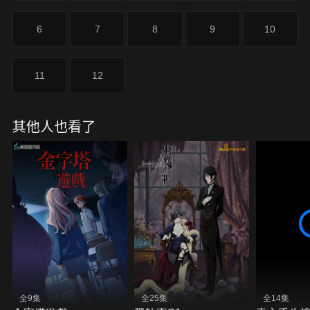
6
7
8
9
10
11
12
其他人也看了
全9集
全25集
全14集