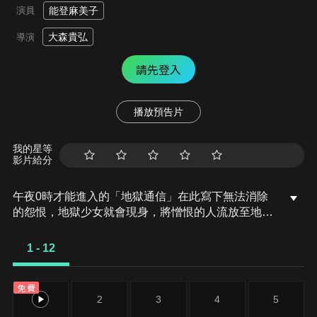
演員
能登麻美子
大森貴弘
導演
請先登入
播放預告片
我的星等
影片給分
午夜0時才能進入的「地獄通信」在此寫下無法消除
的怨恨，地獄少女就會現身，將憎恨的人流放至地
獄……看似是年輕人之間流傳的都市傳說，其實是真
實的故事
1 - 12
免費
1
2
3
4
5