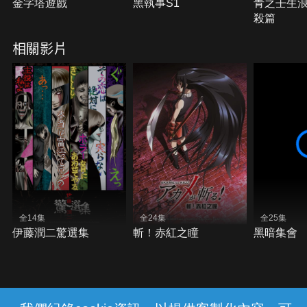
金字塔遊戲
黑執事S1
青之壬生浪
殺篇
相關影片
全14集
全24集
全25集
伊藤潤二驚選集
斬！赤紅之瞳
黑暗集會