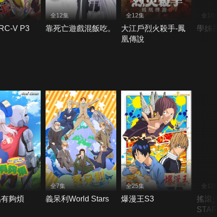
全12集
全12集
全16
C-V P3
靠死亡遊戲混飯吃。
大江戶烈火殺手-鳳
學姊
凰傳說
全7集
全25集
全12
侶有夠煩
義呆利World Stars
爆漫王S3
搖滾
STA