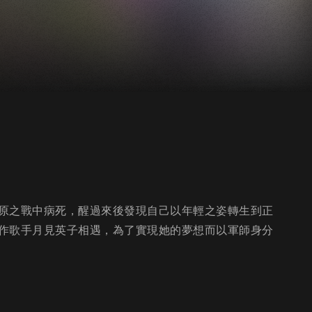
原之戰中病死，醒過來後發現自己以年輕之姿轉生到正
作歌手月見英子相遇，為了實現她的夢想而以軍師身分