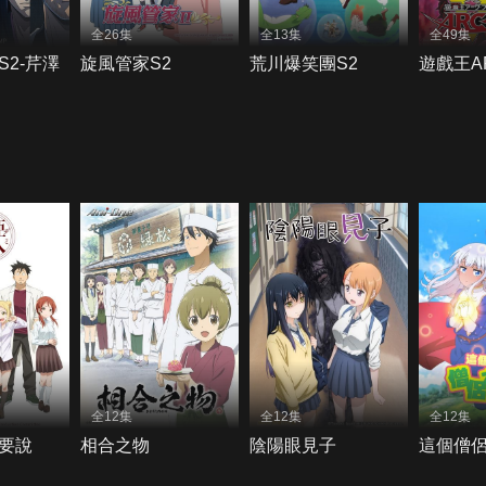
全26集
全13集
全49集
2-芹澤
旋風管家S2
荒川爆笑團S2
遊戲王AR
全12集
全12集
全12集
要說
相合之物
陰陽眼見子
這個僧