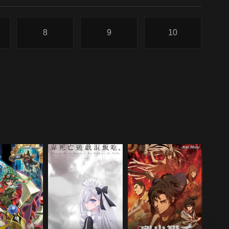
8
9
10