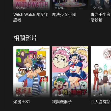
全25集
全12集
全14集
Witch Watch 魔女守
魔法少女小圓
青之壬生浪S
護者
暗殺篇
相關影片
全25集
全14集
全13集
爆漫王S1
我與機器子
亞人醬有話