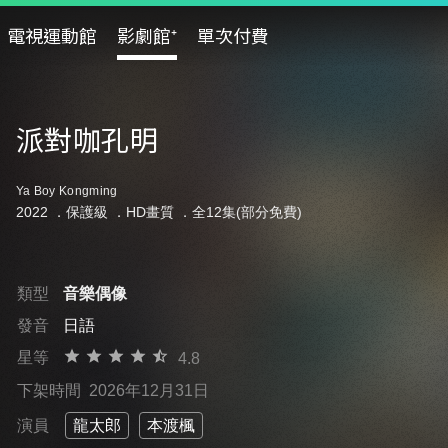
電視運動館
影劇館⁺
單次付費
派對咖孔明
Ya Boy Kongming
2022 ．
保護級
．HD畫質 ．全12集(部分免費)
類型
音樂偶像
發音
日語
星等
4.8
下架時間
2026年12月31日
演員
龍太郎
本渡楓