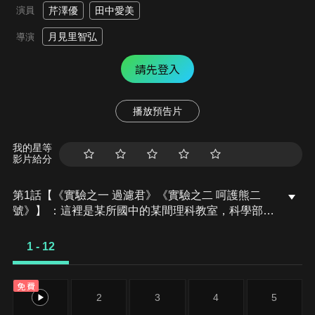
演員
芹澤優
田中愛美
月見里智弘
導演
請先登入
播放預告片
我的星等
影片給分
第1話【《實驗之一 過濾君》《實驗之二 呵護熊二
號》】 ：這裡是某所國中的某間理科教室，科學部的
部長上野同學，利用她天才般的頭腦完成了終極的攜
帶型過濾裝置「過濾君」。為了測試它的性能，她要
1 - 12
求部裡頭的學弟田中喝下過濾過後的某種液體。那個
液體的真面目究竟是…！？
免費
1
2
3
4
5